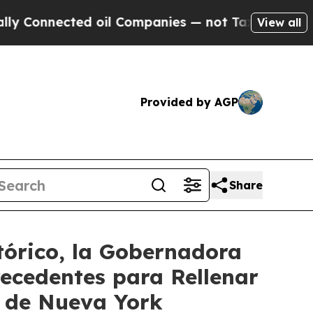
d oil Companies — not Taxpayers — the Chance to
View all
Provided by AGP
Share
tórico, la Gobernadora
ecedentes para Rellenar
o de Nueva York