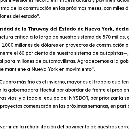
por inversiones récord en infraestructura y pavimentació
ritmo de la construcción en los próximos meses, con miles 
iones del estado”.
toridad de la Thruway del Estado de Nueva York, decla
ctura crítica a lo largo de nuestro sistema de 570 millas, 
000 millones de dólares en proyectos de construcción prev
te el 60 por ciento de nuestro sistema de autopistas—, e
ral para millones de automovilistas. Agradecemos a la go
que mantiene a Nueva York en movimiento”.
“Cuanto más frío es el invierno, mayor es el trabajo que 
a la gobernadora Hochul por abordar de frente el problem
tras vías; y a todo el equipo del NYSDOT, por priorizar la
proyectos comenzarán en las próximas semanas, en partic
nvertir en la rehabilitación del pavimento de nuestras car