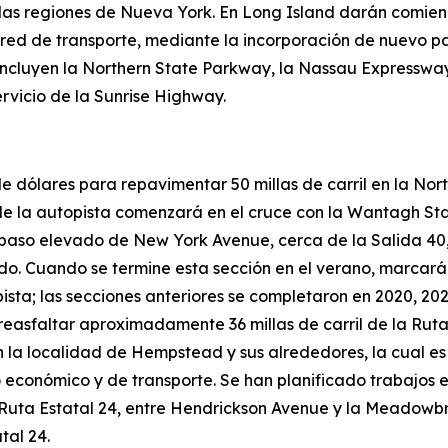
s regiones de Nueva York. En Long Island darán comienzo
 red de transporte, mediante la incorporación de nuevo pa
 se incluyen la Northern State Parkway, la Nassau Express
ervicio de la Sunrise Highway.
 dólares para repavimentar 50 millas de carril en la No
e de la autopista comenzará en el cruce con la Wantagh St
 paso elevado de New York Avenue, cerca de la Salida 40, 
o. Cuando se termine esta sección en el verano, marcará 
ista; las secciones anteriores se completaron en 2020, 202
 reasfaltar aproximadamente 36 millas de carril de la Ru
 en la localidad de Hempstead y sus alrededores, la cual
 económico y de transporte. Se han planificado trabajos en
 Ruta Estatal 24, entre Hendrickson Avenue y la Meadowb
tal 24.