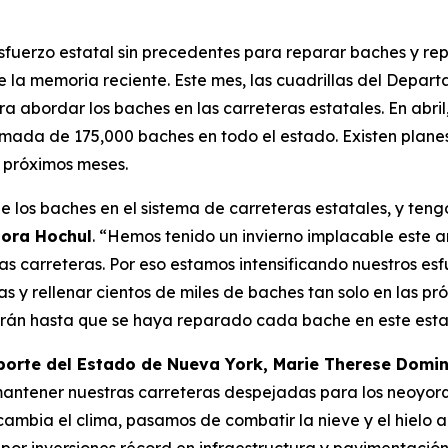
uerzo estatal sin precedentes para reparar baches y rep
 de la memoria reciente. Este mes, las cuadrillas del Dep
a abordar los baches en las carreteras estatales. En abril
timada de 175,000 baches en todo el estado. Existen plane
s próximos meses.
s baches en el sistema de carreteras estatales, y tengo 
dora Hochul
. “Hemos tenido un invierno implacable este añ
 carreteras. Por eso estamos intensificando nuestros esfu
as y rellenar cientos de miles de baches tan solo en las 
arán hasta que se haya reparado cada bache en este est
orte del Estado de Nueva York, Marie Therese Domin
mantener nuestras carreteras despejadas para los neoyor
 cambia el clima, pasamos de combatir la nieve y el hielo