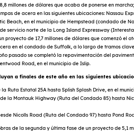
8 millones de dólares que acaba de ponerse en marcha; es
as de acera en las siguientes ubicaciones: Nassau Expre
ntic Beach, en el municipio de Hempstead (condado de N
ía de servicio norte de la Long Island Expressway (Interest
 un proyecto de 17,7 millones de dólares que comenzó el o
era en el condado de Suffolk, a lo largo de tramos clave
 otoño pasado se completó la repavimentación del paviment
entwood Road, en el municipio de Islip.
luyan a finales de este año en las siguientes ubicacio
la Ruta Estatal 25A hasta Splish Splash Drive, en el munic
esde la Montauk Highway (Ruta del Condado 85) hasta Nic
desde Nicolls Road (Ruta del Condado 97) hasta Pond Road,
ras de la segunda y última fase de un proyecto de 5,1 mi