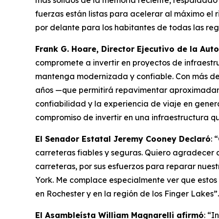
más sólidos de la memoria reciente, respaldado 
fuerzas están listas para acelerar al máximo el 
por delante para los habitantes de todas las reg
Frank G. Hoare, Director Ejecutivo de la Au
compromete a invertir en proyectos de infraestru
mantenga modernizada y confiable. Con más de 1.
años —que permitirá repavimentar aproximadamen
confiabilidad y la experiencia de viaje en gene
compromiso de invertir en una infraestructura 
El Senador Estatal Jeremy Cooney Declaró
: 
carreteras fiables y seguras. Quiero agradecer 
carreteras, por sus esfuerzos para reparar nues
York. Me complace especialmente ver que estos 
en Rochester y en la región de los Finger Lakes”.
El Asambleísta William Magnarelli afirmó
: “I