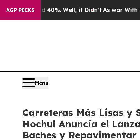
40%. Well, it Didn’t
As war With Iran Drove oil
AGP PICKS
Menu
Carreteras Más Lisas y 
Hochul Anuncia el Lanza
Baches y Repavimentar 